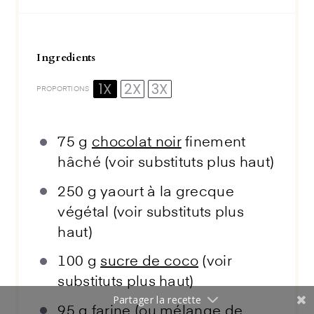
Ingredients
1X
2X
3X
PROPORTIONS
75 g
chocolat noir
finement
hâché (voir substituts plus haut)
250 g
yaourt à la grecque
végétal (voir substituts plus
haut)
100 g
sucre de coco
(voir
substituts plus haut)
Partager la recette
95 g
farine (ou mélange de