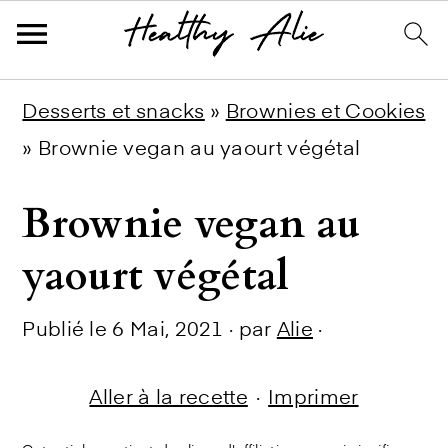
Skip
Skip
Skip
Desserts et snacks
»
Brownies et Cookies
to
to
to
»
Brownie vegan au yaourt végétal
primary
main
primary
Brownie vegan au
navigation
content
sidebar
yaourt végétal
Publié le
6 Mai, 2021
· par
Alie
·
Aller à la recette
·
Imprimer