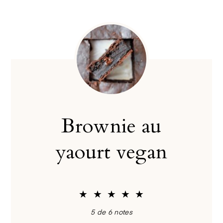
Brownie au
yaourt vegan
★
★
★
★
★
5
de
6
notes