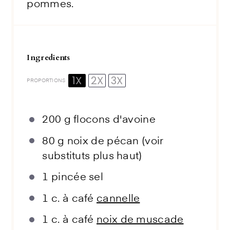
pommes.
Ingredients
1X
2X
3X
PROPORTIONS
200 g
flocons d'avoine
80 g
noix de pécan (voir
substituts plus haut)
1
pincée sel
1
c. à café
cannelle
1
c. à café
noix de muscade