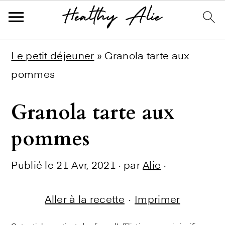
Skip
Skip
Skip
Le petit déjeuner
»
Granola tarte aux
to
to
to
pommes
primary
main
primary
Granola tarte aux
navigation
content
sidebar
pommes
Publié le
21 Avr, 2021
· par
Alie
·
Aller à la recette
·
Imprimer