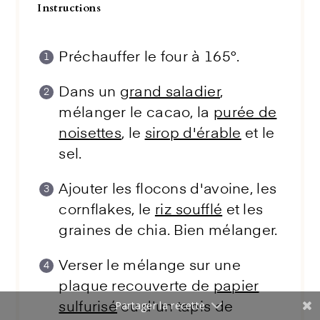
Instructions
Préchauffer le four à 165°.
Dans un
grand saladier
,
mélanger le cacao, la
purée de
noisettes
, le
sirop d'érable
et le
sel.
Ajouter les flocons d'avoine, les
cornflakes, le
riz soufflé
et les
graines de chia. Bien mélanger.
Verser le mélange sur une
plaque recouverte de
papier
Partager la recette
sulfurisé
ou d'un tapis de