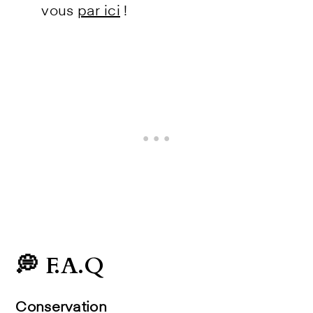
vous
par ici
!
💭 F.A.Q
Conservation