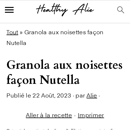
Skip
Skip
Skip
Tout
»
Granola aux noisettes façon
to
to
to
Nutella
primary
main
primary
Granola aux noisettes
navigation
content
sidebar
façon Nutella
Publié le
22 Août, 2023
· par
Alie
·
Aller à la recette
·
Imprimer