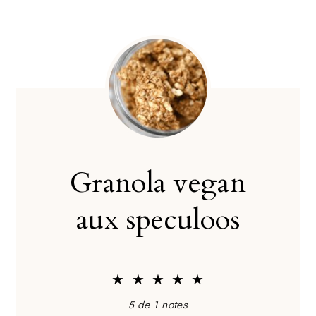
Granola vegan
aux speculoos
★
★
★
★
★
5
de
1
notes