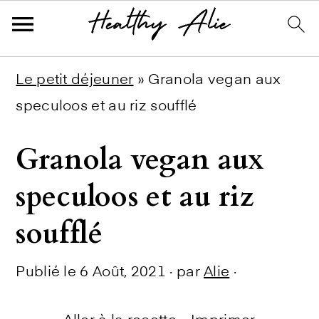
Skip
Skip
Skip
Le petit déjeuner
»
Granola vegan aux
to
to
to
speculoos et au riz soufflé
primary
main
primary
Granola vegan aux
navigation
content
sidebar
speculoos et au riz
soufflé
Publié le
6 Août, 2021
· par
Alie
·