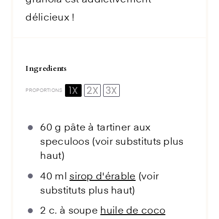
granola est addictivement
délicieux !
Ingredients
1X
2X
3X
PROPORTIONS
60 g
pâte à tartiner aux
speculoos (voir substituts plus
haut)
40
ml
sirop d'érable
(voir
substituts plus haut)
2
c. à soupe
huile de coco