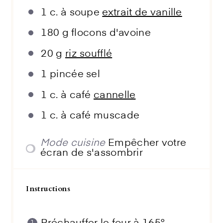
1
c. à soupe
extrait de vanille
180 g
flocons d'avoine
20 g
riz soufflé
1
pincée sel
1
c. à café
cannelle
1
c. à café muscade
Mode cuisine
Empêcher votre
écran de s'assombrir
Instructions