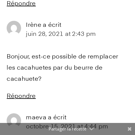
Répondre
Irène
a écrit
juin 28, 2021 at 2:43 pm
Bonjour, est-ce possible de remplacer
les cacahuetes par du beurre de
cacahuete?
Répondre
maeva
a écrit
octobre 15, 2021 at 4:44 pm
Partager la recette