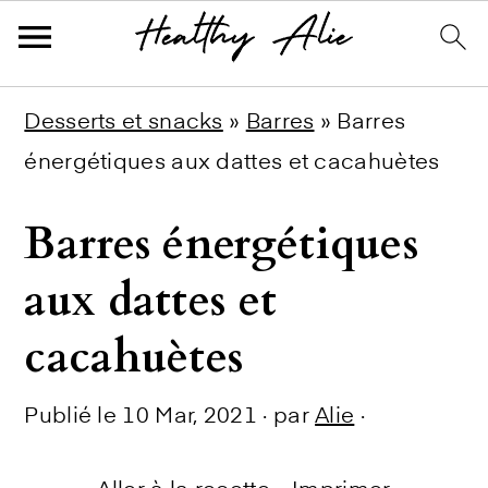
Skip
Skip
Skip
Desserts et snacks
»
Barres
»
Barres
to
to
to
énergétiques aux dattes et cacahuètes
primary
main
primary
Barres énergétiques
navigation
content
sidebar
aux dattes et
cacahuètes
Publié le
10 Mar, 2021
· par
Alie
·