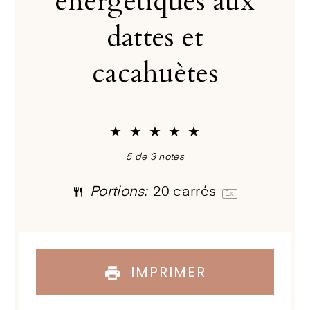
énergétiques aux
dattes et
cacahuètes
★
★
★
★
★
5
de
3
notes
Portions:
20
carrés
1
x
IMPRIMER