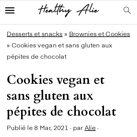
Skip
Skip
Skip
Desserts et snacks
»
Brownies et Cookies
to
to
to
»
Cookies vegan et sans gluten aux
primary
main
primary
pépites de chocolat
navigation
content
sidebar
Cookies vegan et
sans gluten aux
pépites de chocolat
Publié le
8 Mar, 2021
· par
Alie
·