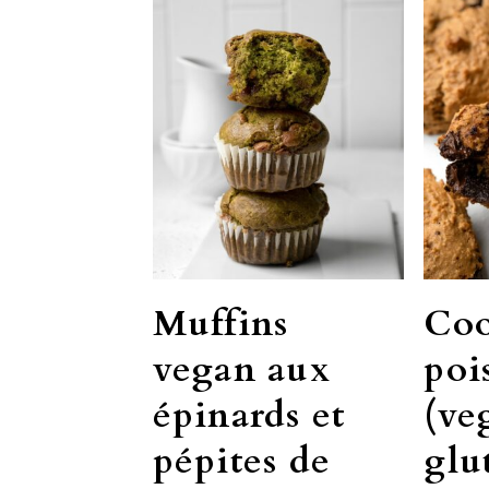
Muffins
Coo
vegan aux
poi
épinards et
(ve
pépites de
glu