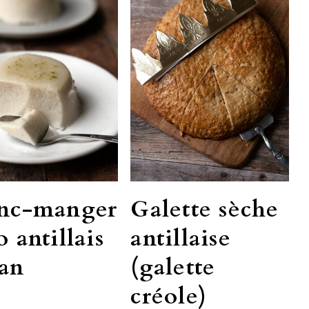
nc-manger
Galette sèche
o antillais
antillaise
an
(galette
créole)