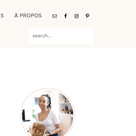
Nav
ES
À PROPOS
Social
Menu
search...
Primary
Sidebar