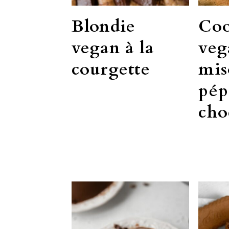
Blondie
Coo
vegan à la
veg
courgette
mis
pép
cho