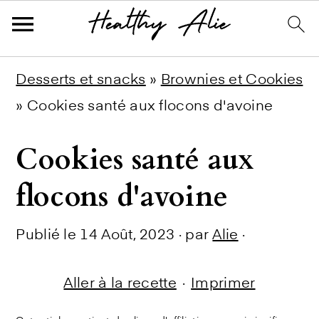
Skip
Skip
Skip
Desserts et snacks
»
Brownies et Cookies
to
to
to
»
Cookies santé aux flocons d'avoine
primary
main
primary
Cookies santé aux
navigation
content
sidebar
flocons d'avoine
Publié le
14 Août, 2023
· par
Alie
·
Aller à la recette
·
Imprimer