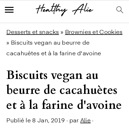
Skip
Skip
Skip
Desserts et snacks
»
Brownies et Cookies
to
to
to
»
Biscuits vegan au beurre de
primary
main
primary
cacahuètes et à la farine d'avoine
navigation
content
sidebar
Biscuits vegan au
beurre de cacahuètes
et à la farine d'avoine
Publié le
8 Jan, 2019
· par
Alie
·