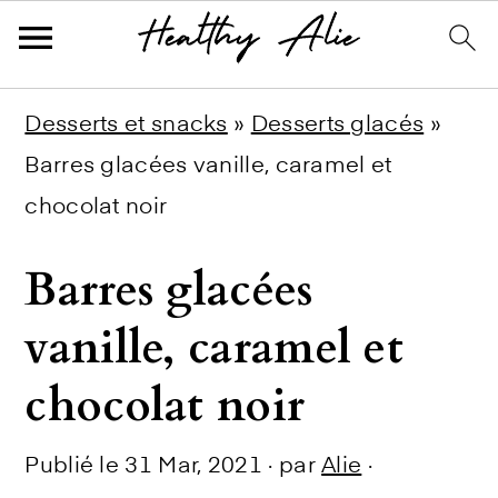
Skip
Skip
Skip
Desserts et snacks
»
Desserts glacés
»
to
to
to
Barres glacées vanille, caramel et
primary
main
primary
chocolat noir
navigation
content
sidebar
Barres glacées
vanille, caramel et
chocolat noir
Publié le
31 Mar, 2021
· par
Alie
·