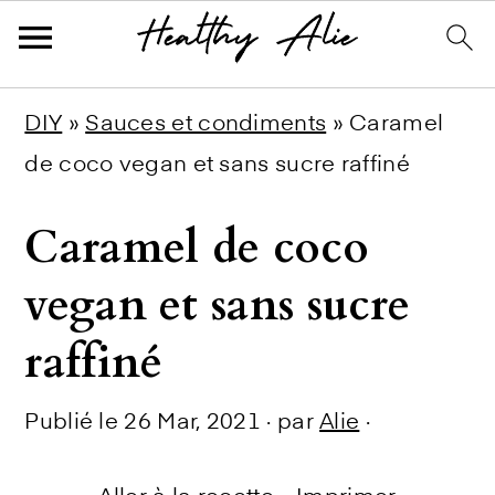
Skip
Skip
Skip
DIY
»
Sauces et condiments
»
Caramel
to
to
to
de coco vegan et sans sucre raffiné
primary
main
primary
Caramel de coco
navigation
content
sidebar
vegan et sans sucre
raffiné
Publié le
26 Mar, 2021
· par
Alie
·