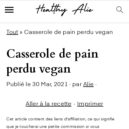
Skip
Skip
Skip
Tout
»
Casserole de pain perdu vegan
to
to
to
Casserole de pain
primary
main
primary
navigation
content
sidebar
perdu vegan
Publié le
30 Mar, 2021
· par
Alie
·
Aller à la recette
·
Imprimer
Cet article contient des liens d'affiliation, ce qui signifie
que je toucherai une petite commission si vous