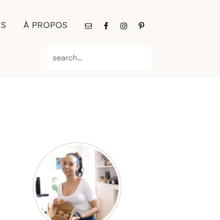
Nav
ES
À PROPOS
Social
Menu
search...
Primary
Sidebar