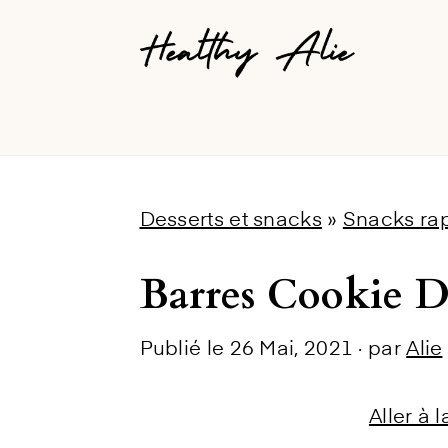
Skip
Skip
Skip
to
to
to
primary
main
primary
navigation
content
sidebar
Desserts et snacks
»
Snacks ra
Barres Cookie D
Publié le
26 Mai, 2021
· par
Alie
Aller à 