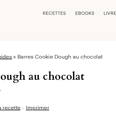
RECETTES
EBOOKS
LIVR
pides
»
Barres Cookie Dough au chocolat
ough au chocolat
·
la recette
·
Imprimer