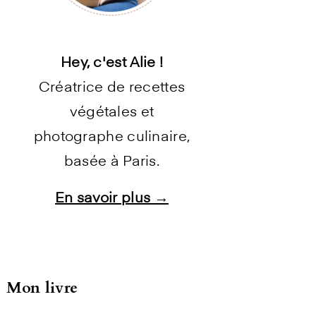
Hey, c'est Alie !
Créatrice de recettes
végétales et
photographe culinaire,
basée à Paris.
En savoir plus →
Instagram
Facebook
Pinterest
E-mail
Mon livre