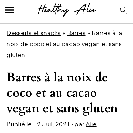
Skip
Skip
Skip
Desserts et snacks
»
Barres
»
Barres à la
to
to
to
noix de coco et au cacao vegan et sans
primary
main
primary
gluten
navigation
content
sidebar
Barres à la noix de
coco et au cacao
vegan et sans gluten
Publié le
12 Juil, 2021
· par
Alie
·