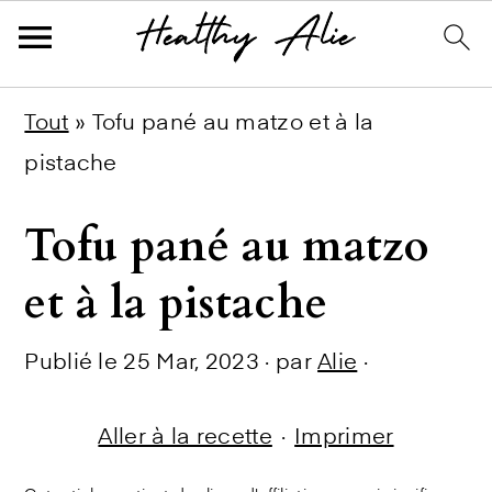
Skip
Skip
Skip
Tout
»
Tofu pané au matzo et à la
to
to
to
pistache
primary
main
primary
Tofu pané au matzo
navigation
content
sidebar
et à la pistache
Publié le
25 Mar, 2023
· par
Alie
·
Aller à la recette
·
Imprimer