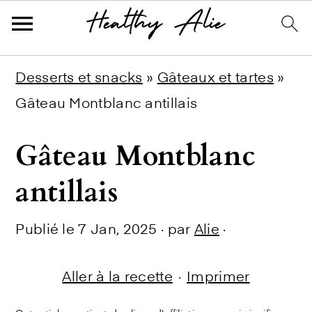
Skip
Skip
Skip
Desserts et snacks
»
Gâteaux et tartes
»
to
to
to
Gâteau Montblanc antillais
primary
main
primary
Gâteau Montblanc
navigation
content
sidebar
antillais
Publié le
7 Jan, 2025
· par
Alie
·
Aller à la recette
·
Imprimer