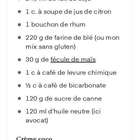
1
c. à soupe de jus de citron
1
bouchon de rhum
220 g
de farine de blé (ou mon
mix sans gluten)
30 g
de
fécule de maïs
1
c à café de levure chimique
½
c à café de bicarbonate
120 g
de sucre de canne
120
ml d’huile neutre (ici
avocat)
Crème coco