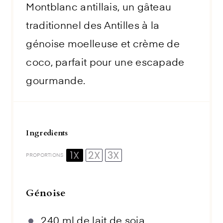
Montblanc antillais, un gâteau
traditionnel des Antilles à la
génoise moelleuse et crème de
coco, parfait pour une escapade
gourmande.
Ingredients
1X
2X
3X
PROPORTIONS
Génoise
240
ml de lait de soja