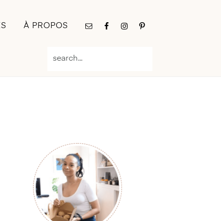
Nav
ES
À PROPOS
Social
Menu
search...
Primary
Sidebar