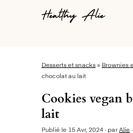
Skip
Skip
Skip
to
to
to
primary
main
primary
navigation
content
sidebar
Desserts et snacks
»
Brownies e
chocolat au lait
Cookies vegan br
lait
Publié le
15 Avr, 2024
· par
Alie
·