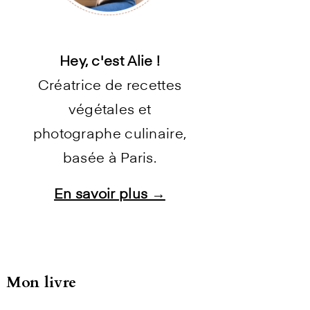
Hey, c'est Alie !
Créatrice de recettes
végétales et
photographe culinaire,
basée à Paris.
En savoir plus →
Instagram
Facebook
Pinterest
E-mail
Mon livre