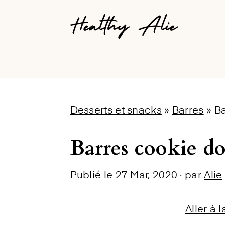
Skip
Skip
Skip
to
to
to
primary
main
primary
navigation
content
sidebar
Desserts et snacks
»
Barres
»
B
Barres cookie d
Publié le
27 Mar, 2020
· par
Alie
Aller à 