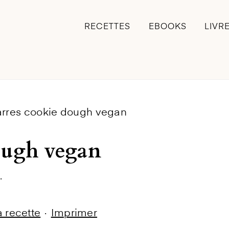
RECETTES
EBOOKS
LIVR
arres cookie dough vegan
ough vegan
·
la recette
·
Imprimer