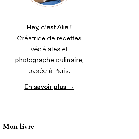
Hey, c'est Alie !
Créatrice de recettes
végétales et
photographe culinaire,
basée à Paris.
En savoir plus →
Instagram
Facebook
Pinterest
E-mail
Mon livre