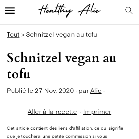
Skip
Skip
Skip
Tout
»
Schnitzel vegan au tofu
to
to
to
Schnitzel vegan au
primary
main
primary
navigation
content
sidebar
tofu
Publié le
27 Nov, 2020
· par
Alie
·
Aller à la recette
·
Imprimer
Cet article contient des liens d'affiliation, ce qui signifie
que je toucherai une petite commission si vous