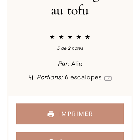
au tofu
★
★
★
★
★
5
de
2
notes
Par:
Alie
Portions:
6
escalopes
1
x
IMPRIMER