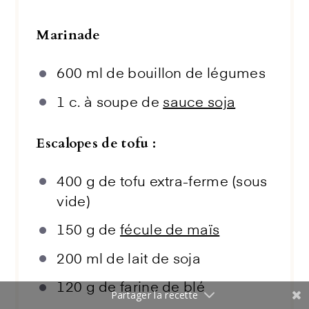
Marinade
600
ml de bouillon de légumes
1
c. à soupe de
sauce soja
Escalopes de tofu :
400 g
de tofu extra-ferme (sous
vide)
150 g
de
fécule de maïs
200
ml de lait de soja
120 g
de farine de blé
Partager la recette