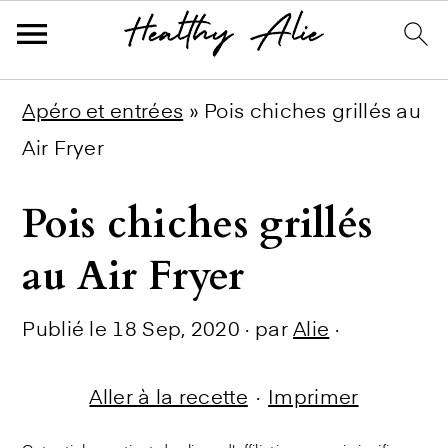
Skip
Skip
Skip
Apéro et entrées
»
Pois chiches grillés au
to
to
to
Air Fryer
primary
main
primary
Pois chiches grillés
navigation
content
sidebar
au Air Fryer
Publié le
18 Sep, 2020
· par
Alie
·
Aller à la recette
·
Imprimer