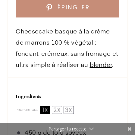
ÉPINGLER
Cheesecake basque à la crème
de marrons 100 % végétal :
fondant, crémeux, sans fromage et
ultra simple à réaliser au
blender
.
Ingredients
1X
2X
3X
PROPORTIONS
Partager la recette
450 g
de
tofu soyeux