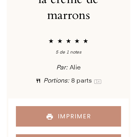
marrons
★
★
★
★
★
5
de
1
notes
Par:
Alie
Portions:
8
parts
1
x
IMPRIMER