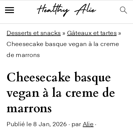
Skip
Skip
Skip
Desserts et snacks
»
Gâteaux et tartes
»
to
to
to
Cheesecake basque vegan à la creme
primary
main
primary
de marrons
navigation
content
sidebar
Cheesecake basque
vegan à la creme de
marrons
Publié le
8 Jan, 2026
· par
Alie
·