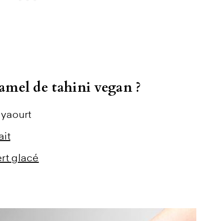
ramel de tahini vegan ?
yaourt
ait
rt glacé