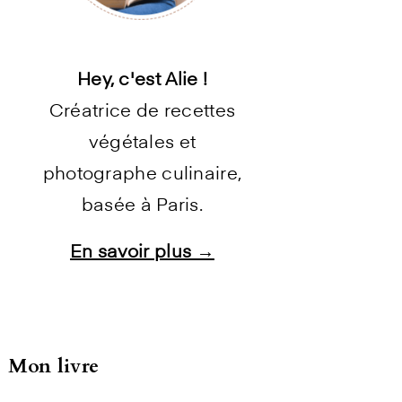
Hey, c'est Alie !
Créatrice de recettes
végétales et
photographe culinaire,
basée à Paris.
En savoir plus →
Instagram
Facebook
Pinterest
E-mail
Mon livre