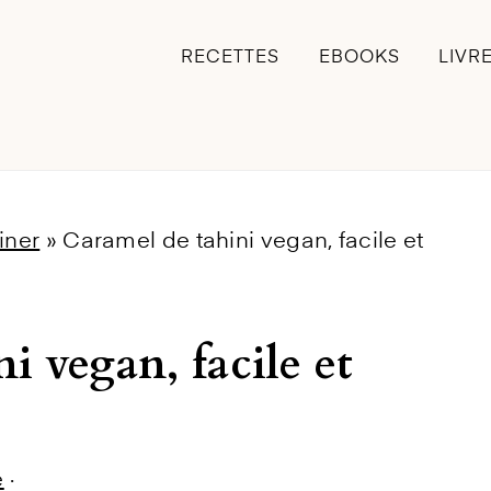
RECETTES
EBOOKS
LIVR
iner
»
Caramel de tahini vegan, facile et
i vegan, facile et
e
·