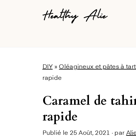
Skip
Skip
Skip
to
to
to
primary
main
primary
navigation
content
sidebar
DIY
»
Oléagineux et pâtes à tart
rapide
Caramel de tahin
rapide
Publié le
25 Août, 2021
· par
Ali