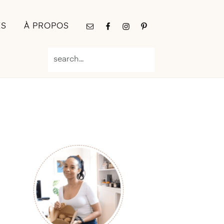
Nav
ES
À PROPOS
Social
Menu
search...
Primary
Sidebar