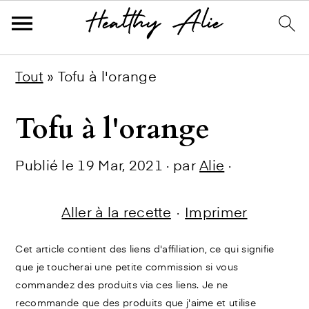
Skip
Skip
Skip
Tout
»
Tofu à l'orange
to
to
to
Tofu à l'orange
primary
main
primary
navigation
content
sidebar
Publié le
19 Mar, 2021
· par
Alie
·
Aller à la recette
·
Imprimer
Cet article contient des liens d'affiliation, ce qui signifie
que je toucherai une petite commission si vous
commandez des produits via ces liens. Je ne
recommande que des produits que j'aime et utilise