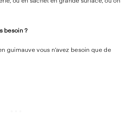
gerie, ou en sachet en grande surface, où on
s besoin ?
 en guimauve vous n’avez besoin que de