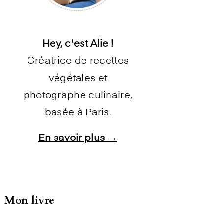
Hey, c'est Alie !
Créatrice de recettes
végétales et
photographe culinaire,
basée à Paris.
En savoir plus →
Instagram
Facebook
Pinterest
E-mail
Mon livre