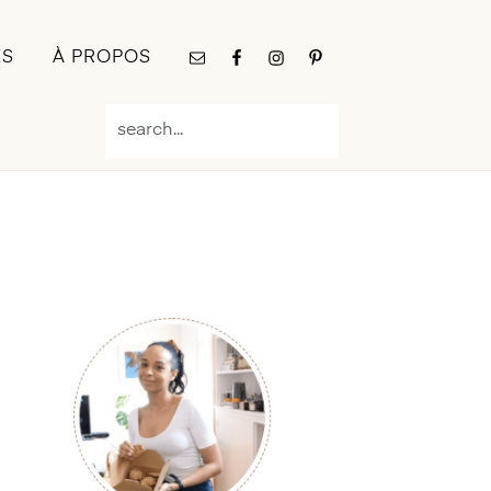
Nav
ES
À PROPOS
Social
Menu
search...
Primary
Sidebar