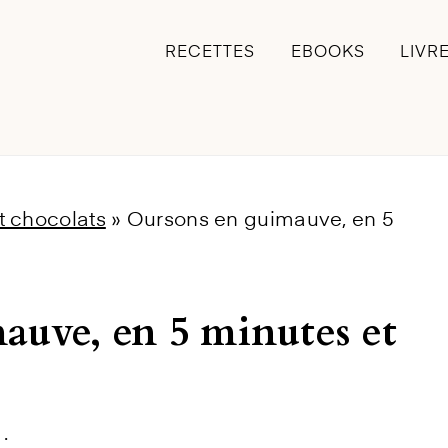
RECETTES
EBOOKS
LIVR
t chocolats
»
Oursons en guimauve, en 5
auve, en 5 minutes et
·