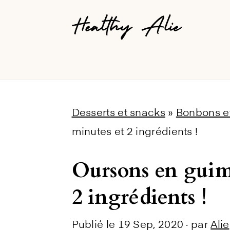
Skip
Skip
Skip
to
to
to
primary
main
primary
navigation
content
sidebar
Desserts et snacks
»
Bonbons e
minutes et 2 ingrédients !
Oursons en guim
2 ingrédients !
Publié le
19 Sep, 2020
· par
Alie