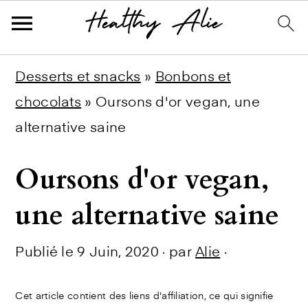
Skip
Skip
Skip
Desserts et snacks
»
Bonbons et
to
to
to
chocolats
»
Oursons d'or vegan, une
primary
main
primary
alternative saine
navigation
content
sidebar
Oursons d'or vegan,
une alternative saine
Publié le
9 Juin, 2020
· par
Alie
·
Cet article contient des liens d'affiliation, ce qui signifie