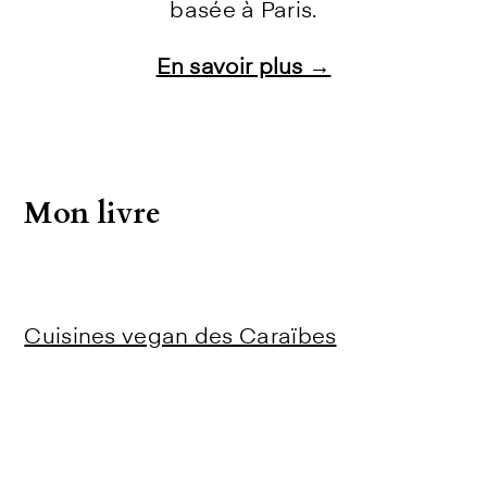
basée à Paris.
En savoir plus →
Instagram
Facebook
Pinterest
E-mail
Mon livre
Cuisines vegan des Caraïbes