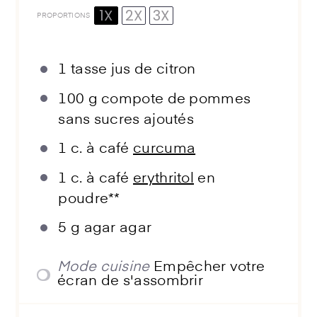
1X
2X
3X
PROPORTIONS
1
tasse jus de citron
100 g
compote de pommes
sans sucres ajoutés
1
c. à café
curcuma
1
c. à café
erythritol
en
poudre**
5 g
agar agar
Mode cuisine
Empêcher votre
écran de s'assombrir