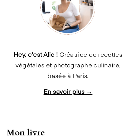
Hey, c'est Alie !
Créatrice de recettes
végétales et photographe culinaire,
basée à Paris.
En savoir plus →
Instagram
Facebook
Pinterest
E-mail
Mon livre