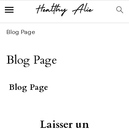
Skip
Skip
Skip
Blog Page
to
to
to
primary
main
primary
Blog Page
navigation
content
sidebar
Reader
Blog Page
Interactions
Laisser un