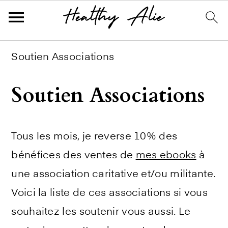
Skip
Skip
Skip
Soutien Associations
to
to
to
Soutien Associations
primary
main
primary
navigation
content
sidebar
Tous les mois, je reverse 10% des
bénéfices des ventes de
mes ebooks
à
une association caritative et/ou militante.
Voici la liste de ces associations si vous
souhaitez les soutenir vous aussi. Le