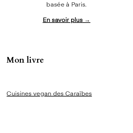
basée à Paris.
En savoir plus →
Instagram
Facebook
Pinterest
E-mail
Mon livre
Cuisines vegan des Caraïbes