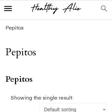
Skip
Skip
Skip
Pepitos
to
to
to
primary
main
primary
Pepitos
navigation
content
sidebar
Pepitos
Showing the single result