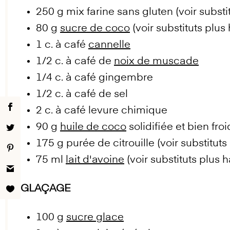
250 g
mix farine sans gluten (voir substi
80 g
sucre de coco
(voir substituts plus 
1
c. à café
cannelle
1/2
c. à café de
noix de muscade
1/4
c. à café gingembre
1/2
c. à café de sel
2
c. à café levure chimique
90 g
huile de coco
solidifiée et bien froi
175 g
purée de citrouille (voir substituts
75
ml
lait d'avoine
(voir substituts plus h
GLAÇAGE
100 g
sucre glace