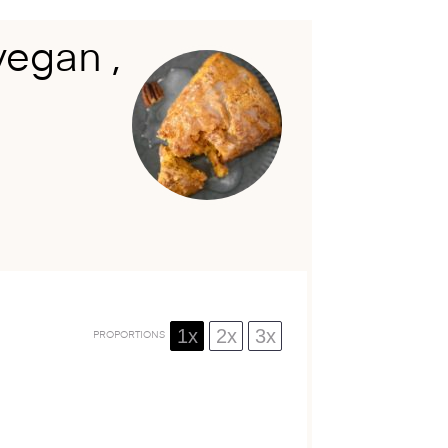
vegan ,
1x
2x
3x
PROPORTIONS