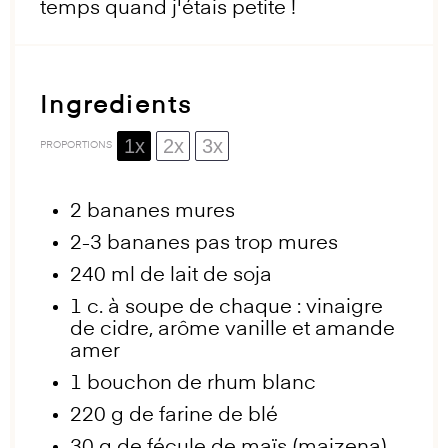
temps quand j'étais petite !
Ingredients
1x
2x
3x
PROPORTIONS
2
bananes mures
2
-
3
bananes pas trop mures
240
ml de lait de soja
1
c. à soupe de chaque : vinaigre
de cidre, arôme vanille et amande
amer
1
bouchon de rhum blanc
220 g
de farine de blé