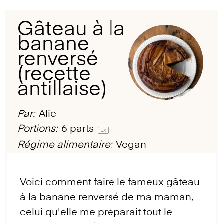
Gâteau à la
banane
renversé
(recette
antillaise)
Par:
Alie
Portions:
6
parts
1
x
Régime alimentaire:
Vegan
Voici comment faire le fameux gâteau
à la banane renversé de ma maman,
celui qu'elle me préparait tout le