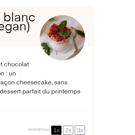
t blanc
vegan)
t chocolat
n : un
x façon cheesecake, sans
 dessert parfait du printemps
1x
2x
3x
PROPORTIONS