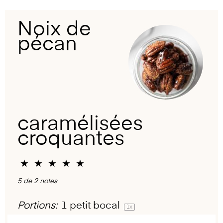
Noix de
pécan
caramélisées
croquantes
★
★
★
★
★
5
de
2
notes
Portions:
1
petit bocal
1
x