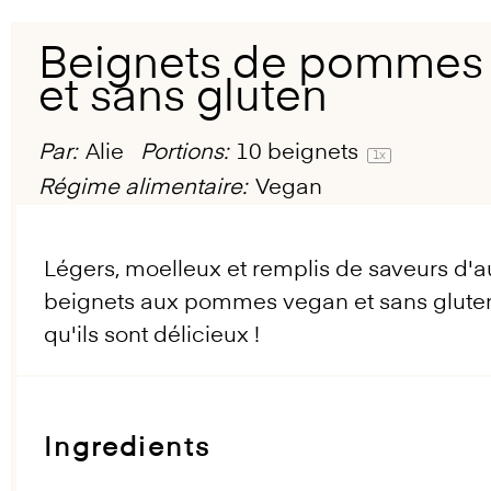
Beignets de pommes
et sans gluten
Par:
Alie
Portions:
10
beignets
1
x
Régime alimentaire:
Vegan
Légers, moelleux et remplis de saveurs d'
beignets aux pommes vegan et sans gluten s
qu'ils sont délicieux !
Ingredients