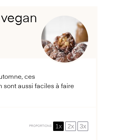
 vegan
automne, ces
ont aussi faciles à faire
1x
2x
3x
PROPORTIONS