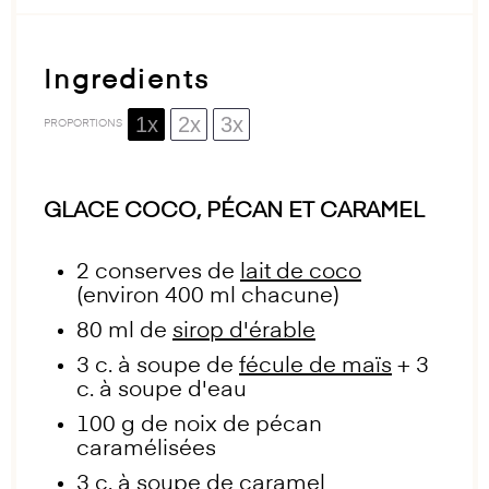
Ingredients
1x
2x
3x
PROPORTIONS
GLACE COCO, PÉCAN ET CARAMEL
2
conserves de
lait de coco
(environ
400
ml chacune)
80
ml de
sirop d'érable
3
c. à soupe de
fécule de maïs
+
3
c. à soupe d'eau
100 g
de noix de pécan
caramélisées
3
c. à soupe de caramel